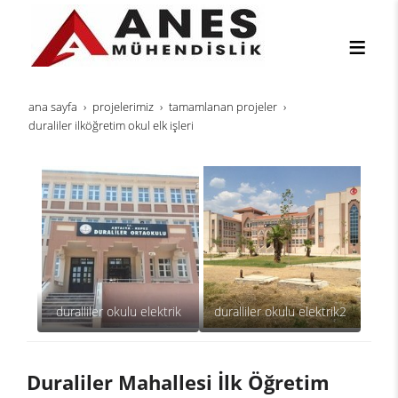
ana sayfa
projeleri̇mi̇z
tamamlanan projeler
duraliler i̇lköğretim okul elk i̇şleri
duralliler okulu elektrik
duralliler okulu elektrik2
Duraliler Mahallesi İlk Öğretim