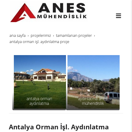
ana sayfa
projeleri̇mi̇z
tamamlanan projeler
antalya orman i̇şl. aydınlatma proje
orman işletme
antalya orman
aydınlatma anes
aydınlatma
mühendislik
Antalya Orman İşl. Aydınlatma